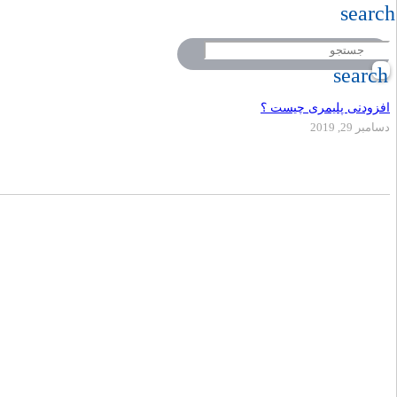
search
search
افزودنی پلیمری چیست ؟
دسامبر 29, 2019
دفتر مرکزی
تلفن
کالر پلیمر به عنوان یکی از پیشرفته ترین کارخ
09917495549
02155771015
با استفاده از مرغوبترین مواد اولیه اقدام به
پلیمری نموده است.