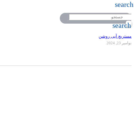
search
search
مستربچ آبی روشن
نوامبر 23, 2024
دفتر مرکزی
تلفن
کالر پلیمر به عنوان یکی از پیشرفته ترین کارخ
09917495549
02155771015
با استفاده از مرغوبترین مواد اولیه اقدام به
پلیمری نموده است.