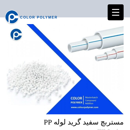
COLOR POLYMER
مستربچ سفید گرید لوله PP