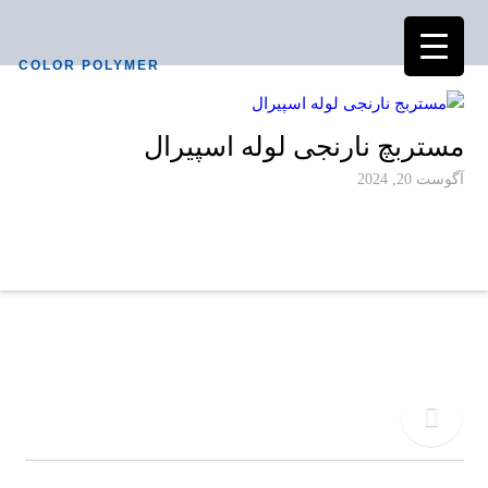
COLOR POLYMER
مستربچ نارنجی لوله اسپیرال
آگوست 20, 2024
دفتر مرکزی
02155771015
تلفن
09917495549