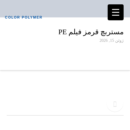
COLOR POLYMER
مستربچ قرمز فیلم PE
ژوئن 15, 2026
دفتر مرکزی
02155771015
تلفن
09917495549
کالر پلیمر به عنوان یکی از پیشرفته ترین کارخانجات تولیدی در صنعت آمیزه