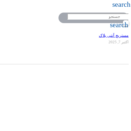
search
search
مستربچ آنتی بلاک
اکتبر 7, 2025
دفتر مرکزی
تلفن
کالر پلیمر به عنوان یکی از پیشرفته ترین کارخ
09917495549
02155771015
با استفاده از مرغوبترین مواد اولیه اقدام به
پلیمری نموده است.