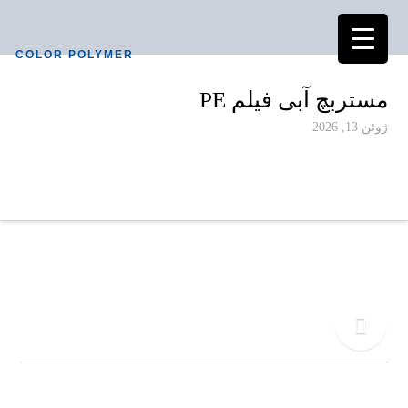
COLOR POLYMER
مستربچ آبی فیلم PE
ژوئن 13, 2026
دفتر مرکزی
02155771015
تلفن
09917495549
کالر پلیمر به عنوان یکی از پیشرفته ترین کارخانجات تولیدی در صنعت آمیزه