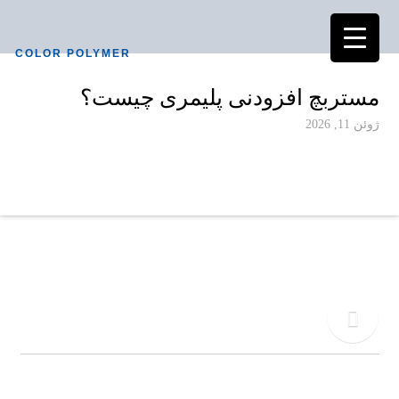
COLOR POLYMER
مستربچ افزودنی پلیمری چیست؟
ژوئن 11, 2026
دفتر مرکزی
02155771015
تلفن
09917495549
کالر پلیمر به عنوان یکی از پیشرفته ترین کارخانجات تولیدی در صنعت آمیزه