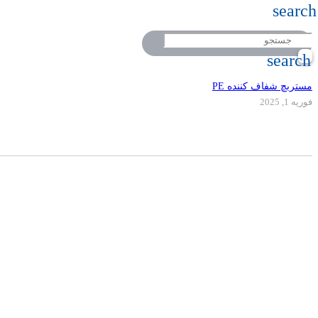
search
search
مستربچ شفاف کننده PE
فوریه 1, 2025
دفتر مرکزی
تلفن
کالر پلیمر به عنوان یکی از پیشرفته ترین کارخ
09917495549
02155771015
با استفاده از مرغوبترین مواد اولیه اقدام به
پلیمری نموده است.