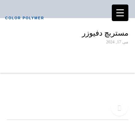
COLOR POLYMER
مستربچ دفیوزر
می 17, 2024
دفتر مرکزی
02155771015
تلفن
09917495549
کالر پلیمر به عنوان یکی از پیشرفته ترین کارخانجات تولیدی در صنعت آمیزه