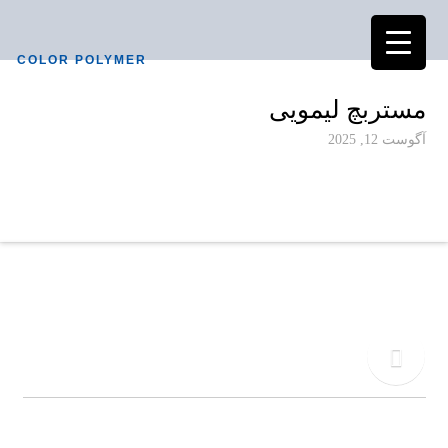
COLOR POLYMER
مستربچ لیمویی
آگوست 12, 2025
دفتر مرکزی
02155771015
تلفن
09917495549
کالر پلیمر به عنوان یکی از پیشرفته ترین کارخانجات تولیدی در صنعت آمیزه