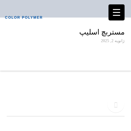
COLOR POLYMER
مستربچ اسلیپ
ژانویه 2, 2025
دفتر مرکزی
02155771015
تلفن
09917495549
کالر پلیمر به عنوان یکی از پیشرفته ترین کارخانجات تولیدی در صنعت آمیزه