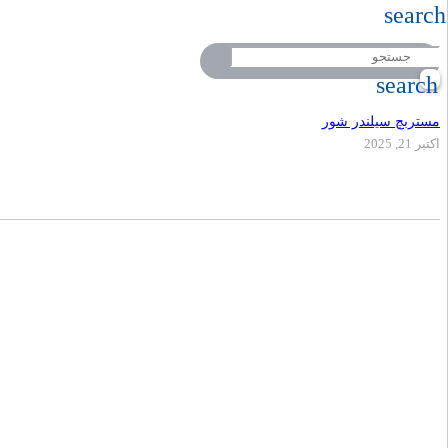
search
search
مستربچ سیلندر شور
اکتبر 21, 2025
دفتر مرکزی
تلفن
کالر پلیمر به عنوان یکی از پیشرفته ترین کارخ
09917495549
02155771015
با استفاده از مرغوبترین مواد اولیه اقدام به
پلیمری نموده است.