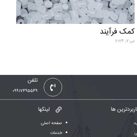
کمک فرآیند
می 7, 2024
تلفن
09917495549
اربردترین ها
لینکها
د
صفحه اصلی
ی
خدمات