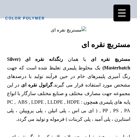
COLOR POLYMER
مستربچ نقره ای
مستربچ نقره ای
یا همان
رنگدانه نقره ای (Silver
Masterbatch)
یک مخلوط پلیمری تغلیظ شده است که جهت
رنگ آمیزی پلیمرهای خام در حین فرآیند تولید با درصدهای
مشخص مورد استفاده قرار می گیرند.
گرانول نقره ای
در این
مجموعه جهت مصارف مختلف و صنایع مختلف سازگار با انواع
پایه های پلیمری
همچون : PC , ABS , LDPE , LLDPE , HDPE
, PP , PS , PA ( ای بی اس ، پلی اتیلن ، پلی پروپیلن ، پلی
استایرن ، پلی آمید ، پلی کربنات ) فرموله و تولید می گردد.
اصلی ترین بخش تولید محصولات پلاستیکی با رنگ نقره ای ،