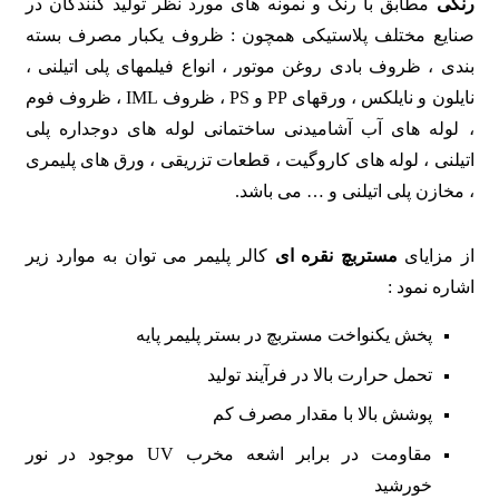
رنگی
مطابق با رنگ و نمونه های مورد نظر تولید کنندگان در
صنایع مختلف پلاستیکی همچون : ظروف یکبار مصرف بسته
بندی ، ظروف بادی روغن موتور ، انواع فیلمهای پلی اتیلنی ،
نایلون و نایلکس ، ورقهای PP و PS ، ظروف IML ، ظروف فوم
، لوله های آب آشامیدنی ساختمانی لوله های دوجداره پلی
اتیلنی ، لوله های کاروگیت ، قطعات تزریقی ، ورق های پلیمری
، مخازن پلی اتیلنی و … می باشد.
از مزایای
مستربچ نقره ای
کالر پلیمر می توان به موارد زیر
اشاره نمود :
پخش یکنواخت مستربچ در بستر پلیمر پایه
تحمل حرارت بالا در فرآیند تولید
پوشش بالا با مقدار مصرف کم
مقاومت در برابر اشعه مخرب UV موجود در نور
خورشید