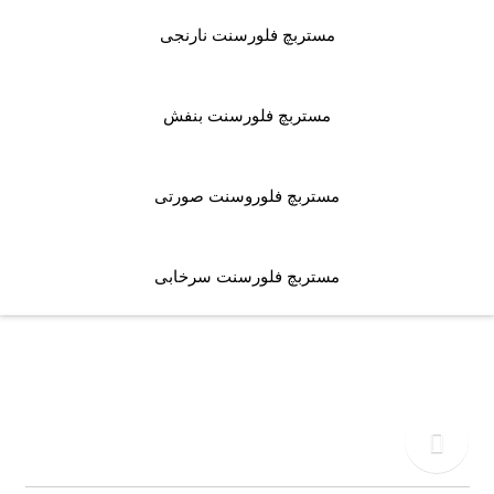
مستربچ فلورسنت نارنجی
مستربچ فلورسنت بنفش
مستربچ فلوروسنت صورتی
مستربچ فلورسنت سرخابی
دفتر مرکزی
02155771015
تلفن
09917495549