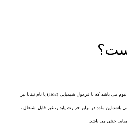
یست؟
دی اکسید تیتانیوم (Dioxide Titanium) حاصل اکسیداسیون عنصر تیتانیوم می باشد که با فرمول شیمیایی (Tio2) یا نام تیتانا نیز
اشد.این ماده در برابر حرارت پایدار، غیر قابل اشتعال ،
یایی خنثی می باشد.