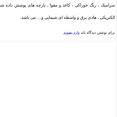
سرامیک ، رنگ خوراکی ، کاغذ و مقوا ، پارچه های پوشش داده 
الکتریکی ، هادی برق و واسطه ای شیمایی و… می باشد.
برای نوشتن دیدگاه باید
وارد بشوید
.
دفتر مرکزی
تلفن
کالر پلیمر به عنوان یکی از پیشرفته ترین کارخ
09917495549
02155771015
با استفاده از مرغوبترین مواد اولیه اقدام به
پلیمری نموده است.
پر کاربردترین ها